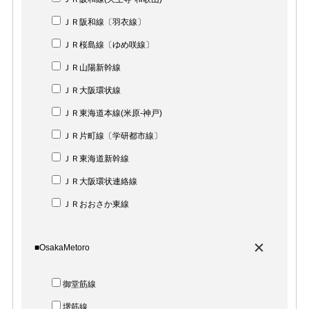
ＪＲ阪和線〔羽衣線〕
ＪＲ桜島線〔ゆめ咲線〕
ＪＲ山陽新幹線
ＪＲ大阪環状線
ＪＲ東海道本線(米原-神戸)
ＪＲ片町線〔学研都市線〕
ＪＲ東海道新幹線
ＪＲ大阪環状連絡線
ＪＲおおさか東線
■OsakaMetoro
御堂筋線
堺筋線